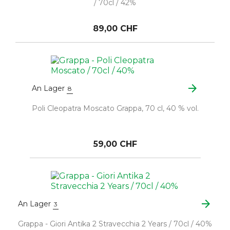
/ 70cl / 42%
89,00 CHF
arrow_forward
An Lager
8
Poli Cleopatra Moscato Grappa, 70 cl, 40 % vol.
59,00 CHF
arrow_forward
An Lager
3
Grappa - Giori Antika 2 Stravecchia 2 Years / 70cl / 40%