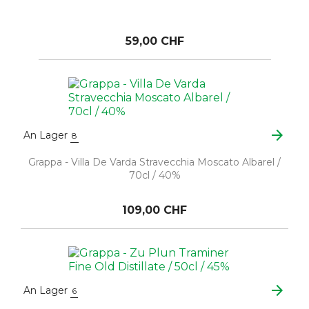
59,00 CHF
arrow_forward
An Lager
8
Grappa - Villa De Varda Stravecchia Moscato Albarel /
70cl / 40%
109,00 CHF
arrow_forward
An Lager
6