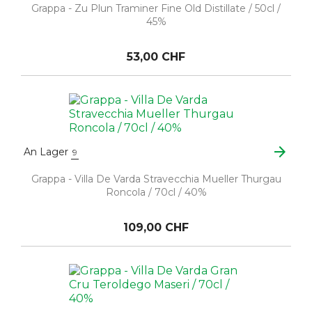
Grappa - Zu Plun Traminer Fine Old Distillate / 50cl /
45%
53,00 CHF
arrow_forward
An Lager
9
Grappa - Villa De Varda Stravecchia Mueller Thurgau
Roncola / 70cl / 40%
109,00 CHF