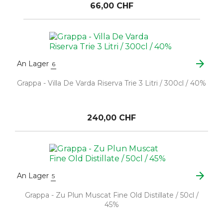
66,00 CHF
arrow_forward
An Lager
6
Grappa - Villa De Varda Riserva Trie 3 Litri / 300cl / 40%
240,00 CHF
arrow_forward
An Lager
5
Grappa - Zu Plun Muscat Fine Old Distillate / 50cl /
45%