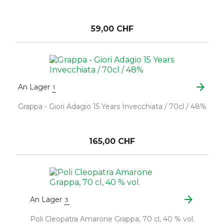
59,00 CHF
arrow_forward
An Lager
1
Grappa - Giori Adagio 15 Years Invecchiata / 70cl / 48%
165,00 CHF
arrow_forward
An Lager
3
Poli Cleopatra Amarone Grappa, 70 cl, 40 % vol.