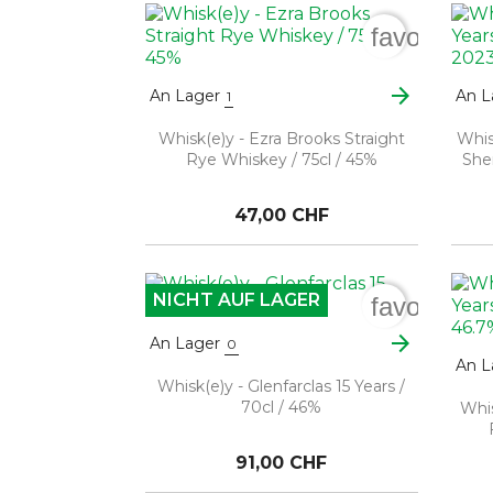
favorite_b
arrow_forward
An Lager
An L
1
Whisk(e)y - Ezra Brooks Straight
Whis
Rye Whiskey / 75cl / 45%
She
47,00 CHF
NICHT AUF LAGER
favorite_b
arrow_forward
An Lager
0
An L
Whisk(e)y - Glenfarclas 15 Years /
70cl / 46%
Whis
91,00 CHF