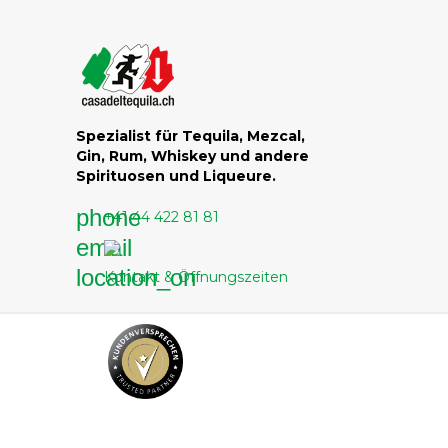
Spezialist für Tequila, Mezcal,
Gin, Rum, Whiskey und andere
Spirituosen und Liqueure.
phone
+41 44 422 81 81
email
location_on
Kontakt & Öffnungszeiten