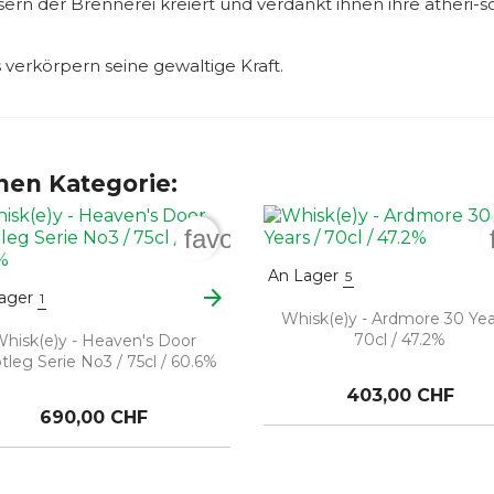
sern der Brennerei kreiert und verdankt ihnen ihre ätheri-
verkörpern seine gewaltige Kraft.
chen Kategorie:
order
favorite_border
An Lager
5
arrow_forward
ager
1
Whisk(e)y - Ardmore 30 Yea
70cl / 47.2%
hisk(e)y - Heaven's Door
tleg Serie No3 / 75cl / 60.6%
403,00 CHF
690,00 CHF