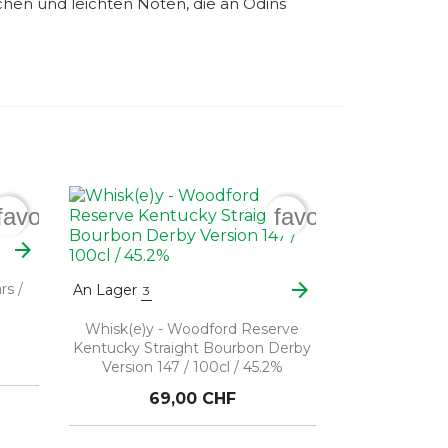
schen und leichten Noten, die an Odins
favorite_border
favorite_border
arrow_forward
arrow_forward
rs /
An Lager
3
Whisk(e)y - Woodford Reserve
Kentucky Straight Bourbon Derby
Version 147 / 100cl / 45.2%
69,00 CHF