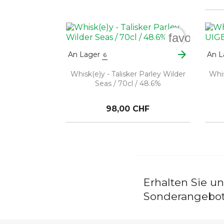
favorite_b
arrow_forward
An Lager
An L
6
Whisk(e)y - Talisker Parley Wilder
Whi
Seas / 70cl / 48.6%
98,00 CHF
Erhalten Sie u
Sonderangebo