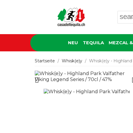
sea
NEU
TEQUILA
MEZCAL &
Startseite
Whisk(e)y
Whisk(e)y - Highland 
