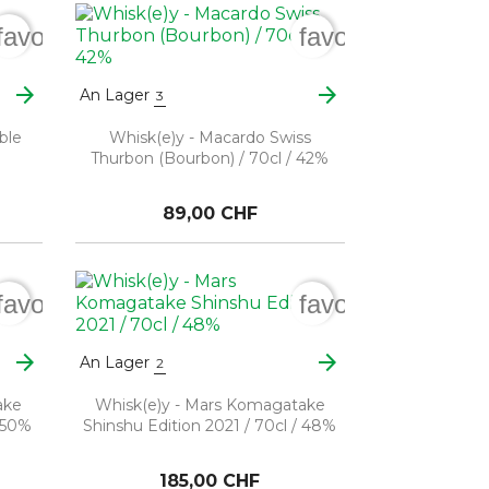
favorite_border
favorite_border
arrow_forward
arrow_forward
An Lager
3
ble
Whisk(e)y - Macardo Swiss
Thurbon (Bourbon) / 70cl / 42%
89,00 CHF
favorite_border
favorite_border
arrow_forward
arrow_forward
An Lager
2
ake
Whisk(e)y - Mars Komagatake
/ 50%
Shinshu Edition 2021 / 70cl / 48%
185,00 CHF