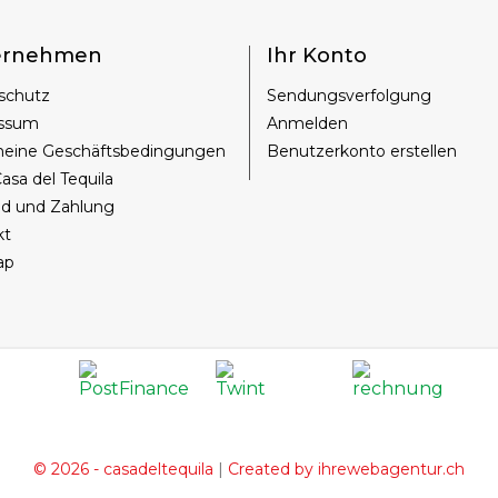
ernehmen
Ihr Konto
schutz
Sendungsverfolgung
ssum
Anmelden
meine Geschäftsbedingungen
Benutzerkonto erstellen
asa del Tequila
nd und Zahlung
kt
ap
|
© 2026 - casadeltequila
Created by ihrewebagentur.ch