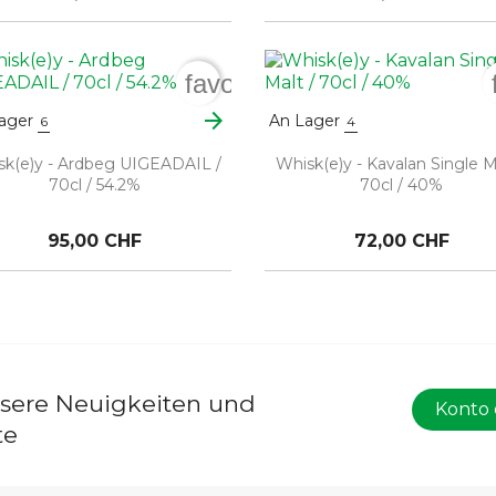
order
favorite_border
arrow_forward
ager
An Lager
6
4
sk(e)y - Ardbeg UIGEADAIL /
Whisk(e)y - Kavalan Single M
70cl / 54.2%
70cl / 40%
95,00 CHF
72,00 CHF
nsere Neuigkeiten und
Konto 
te