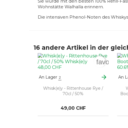
Sie wurde mit den besten 100% Refill-Fäs
Wohnstätte Walhalla erinnern.
Die intensiven Phenol-Noten des Whiskys 
16 andere Artikel in der glei
favorite_b
arrow_forward
An Lager
An L
2
Whisk(e)y - Rittenhouse Rye /
W
70cl / 50%
Boo
49,00 CHF