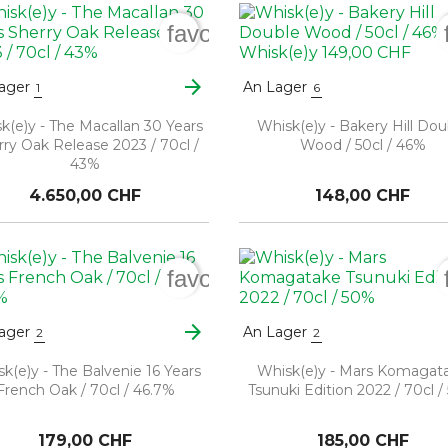
order
favorite_border
arrow_forward
ager
An Lager
1
6
k(e)y - The Macallan 30 Years
Whisk(e)y - Bakery Hill Dou
rry Oak Release 2023 / 70cl /
Wood / 50cl / 46%
43%
4.650,00 CHF
148,00 CHF
order
favorite_border
arrow_forward
ager
An Lager
2
2
k(e)y - The Balvenie 16 Years
Whisk(e)y - Mars Komagat
French Oak / 70cl / 46.7%
Tsunuki Edition 2022 / 70cl 
179,00 CHF
185,00 CHF