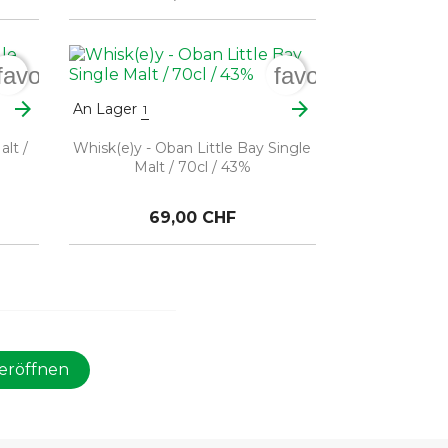
favorite_border
favorite_border
arrow_forward
arrow_forward
An Lager
1
alt /
Whisk(e)y - Oban Little Bay Single
Malt / 70cl / 43%
69,00 CHF
eröffnen