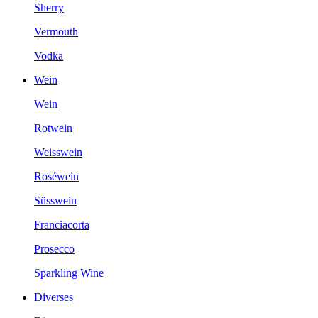
Sherry
Vermouth
Vodka
Wein
Wein
Rotwein
Weisswein
Roséwein
Süsswein
Franciacorta
Prosecco
Sparkling Wine
Diverses