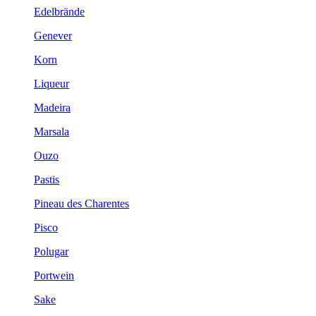
Edelbrände
Genever
Korn
Liqueur
Madeira
Marsala
Ouzo
Pastis
Pineau des Charentes
Pisco
Polugar
Portwein
Sake