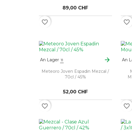
89,00 CHF
favorite_border
favorite_border
arrow_forward
An Lager
An L
11
Meteoro Joven Espadin Mezcal /
70cl / 45%
Mo
52,00 CHF
favorite_border
favorite_border