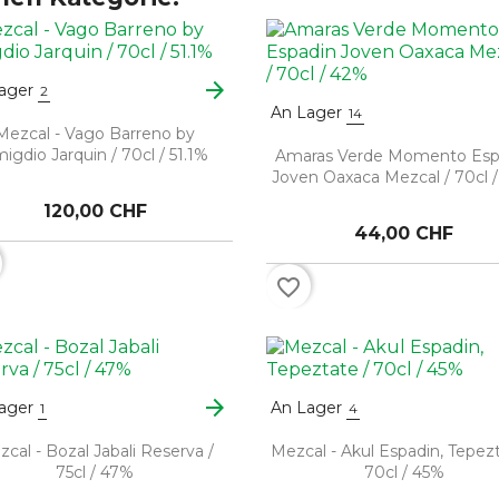
arrow_forward
ager
2
An Lager
14
Mezcal - Vago Barreno by
igdio Jarquin / 70cl / 51.1%
Amaras Verde Momento Esp
Joven Oaxaca Mezcal / 70cl 
120,00 CHF
44,00 CHF
favorite_border
arrow_forward
ager
An Lager
1
4
cal - Bozal Jabali Reserva /
Mezcal - Akul Espadin, Tepezt
75cl / 47%
70cl / 45%