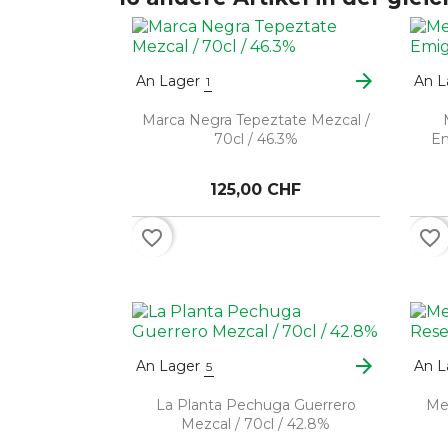
arrow_forward
An Lager
An L
1
Marca Negra Tepeztate Mezcal /
70cl / 46.3%
Em
125,00 CHF
favorite_border
favorite_border
arrow_forward
An Lager
An L
5
La Planta Pechuga Guerrero
Mez
Mezcal / 70cl / 42.8%