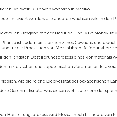
ieren weltweit, 160 davon wachsen in Mexiko.
eute kultiviert werden, alle anderen wachsen wild in den 
pektvollen Umgang mit der Natur bei und wirkt Monokult
le Pflanze ist zudem ein ziemlich zähes Gewächs und braucht
t und für die Produktion von Mezcal ihren Reifepunkt erreic
ür den längsten Destillierungsprozess eines Rohmaterials w
n den mixtekischen und zapotekischen Zeremonien fest veran
iedlich, wie die reiche Biodiversität der oaxacenischen La
ere Geschmaksnote, was diesen wohl zu einem der spannen
iven Herstellungsprozess wird Mezcal noch bis heute von 