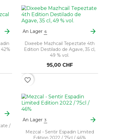
arrow_forward
arrow_forward
An Lager
6
adin
Dixeebe Mazhcail Tepeztate 4th
/ 42%
Edition Destilado de Agave, 35 cl,
49 % vol.
95,00 CHF
favorite_border
arrow_forward
arrow_forward
An Lager
3
ate /
Mezcal - Sentir Espadin Limited
Edition 2022 / 75cl / 46%