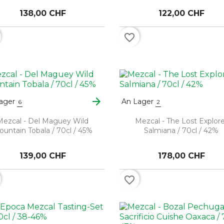
138,00 CHF
122,00 CHF
favorite_border
arrow_forward
ager
An Lager
6
2
Mezcal - Del Maguey Wild
Mezcal - The Lost Explor
untain Tobala / 70cl / 45%
Salmiana / 70cl / 42%
139,00 CHF
178,00 CHF
favorite_border