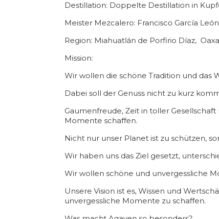
Destillation: Doppelte Destillation in Kup
Meister Mezcalero: Francisco García León
Region: Miahuatlán de Porfirio Díaz, Oax
Mission:
Wir wollen die schöne Tradition und das
Dabei soll der Genuss nicht zu kurz kom
Gaumenfreude, Zeit in toller Gesellscha
Momente schaffen.
Nicht nur unser Planet ist zu schützen,
Wir haben uns das Ziel gesetzt, untersch
Wir wollen schöne und unvergessliche Mom
Unsere Vision ist es, Wissen und Werts
unvergessliche Momente zu schaffen.
Was macht Agaven so besonders?