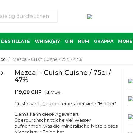
 DESTILLATE
WHISK(E)Y
GIN
RUM
GRAPPA
MORE 
nco
Mezcal - Cuish Cuishe / 75cl / 47%
Mezcal - Cuish Cuishe / 75cl /

47%
119,00 CHF
Inkl. MwSt.
Cuishe verfügt über feine, aber viele "Blätter“.
Damit kann diese Agavenart
überdurchschnittliche viel Wasser
aufnehmen, was die mineralische Note dieses
Mezcals zur Folge hat.