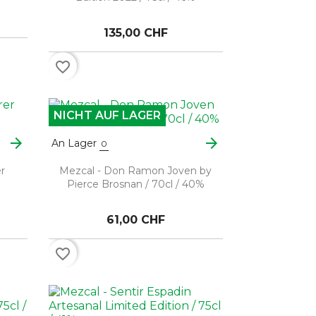
135,00 CHF
favorite_border
NICHT AUF LAGER
arrow_forward
arrow_forward
An Lager
0
er
Mezcal - Don Ramon Joven by
Pierce Brosnan / 70cl / 40%
61,00 CHF
favorite_border