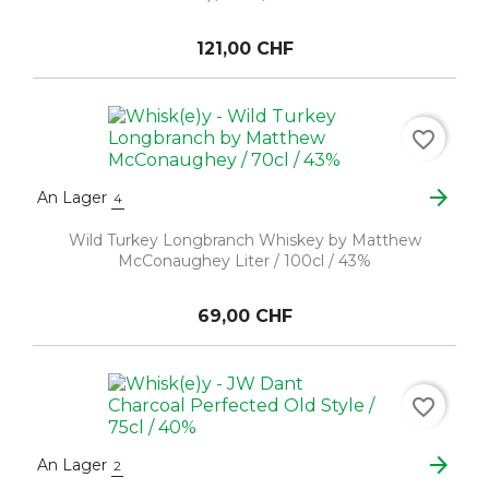
121,00 CHF
favorite_border
arrow_forward
An Lager
4
Wild Turkey Longbranch Whiskey by Matthew
McConaughey Liter / 100cl / 43%
69,00 CHF
favorite_border
arrow_forward
An Lager
2