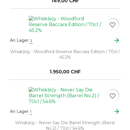
149,00 CHF
favorite_border
arrow_forward
An Lager
2
Whisk(e)y - Woodford Reserve Baccara Edition / 70cl /
45.2%
1.950,00 CHF
favorite_border
arrow_forward
An Lager
1
Whisk(e)y - Never Say Die Barrel Strength (Barrel
No.2) / 70cl / 54.6%