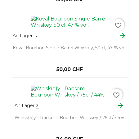
favorite_border
arrow_forward
An Lager
6
Koval Bourbon Single Barrel Whiskey, 50 cl, 47 % vol.
50,00 CHF
favorite_border
arrow_forward
An Lager
3
Whisk(e)y - Ransom Bourbon Whiskey / 75cl / 44%