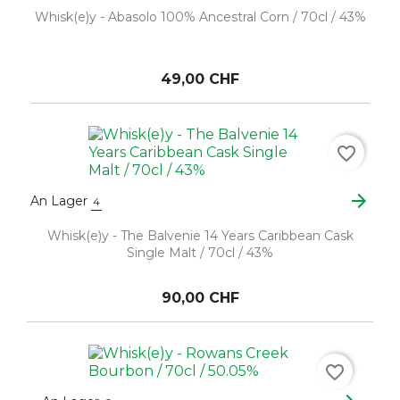
Whisk(e)y - Abasolo 100% Ancestral Corn / 70cl / 43%
49,00 CHF
favorite_border
arrow_forward
An Lager
4
Whisk(e)y - The Balvenie 14 Years Caribbean Cask
Single Malt / 70cl / 43%
90,00 CHF
favorite_border