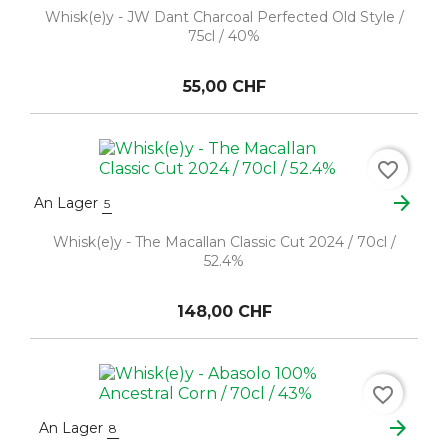
Whisk(e)y - JW Dant Charcoal Perfected Old Style /
75cl / 40%
55,00 CHF
favorite_border
arrow_forward
An Lager
5
Whisk(e)y - The Macallan Classic Cut 2024 / 70cl /
52.4%
148,00 CHF
favorite_border
arrow_forward
An Lager
8