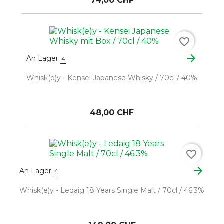
74,00 CHF
favorite_border
arrow_forward
An Lager
4
Whisk(e)y - Kensei Japanese Whisky / 70cl / 40%
48,00 CHF
favorite_border
arrow_forward
An Lager
4
Whisk(e)y - Ledaig 18 Years Single Malt / 70cl / 46.3%