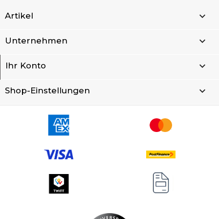

Artikel

Unternehmen

Ihr Konto
keyboard_arrow_down
Shop-Einstellungen