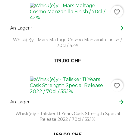
favorite_border
arrow_forward
An Lager
1
Whisk(e)y - Mars Maltage Cosmo Manzanilla Finish /
70cl / 42%
119,00 CHF
favorite_border
arrow_forward
An Lager
1
Whisk(e)y - Talisker 11 Years Cask Strength Special
Release 2022 / 70cl / 55.1%
169,00 CHF