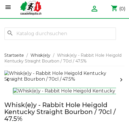


shopping_cart
(0)
search
Startseite
Whisk(e)y
Whisk(e)y - Rabbit Hole Heigold
Kentucky Straight Bourbon / 70cl / 47.5%


Whisk(e)y - Rabbit Hole Heigold
Kentucky Straight Bourbon / 70cl /
47.5%