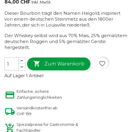
84,00 CHF
Inkl. MwSt.
Dieser Bourbon trägt den Namen Heigold, inspiriert
von einem deutschen Steinmetz aus den 1800er
Jahren, der sich in Louisville niederließ.
Der Whiskey selbst wird aus 70% Mais, 25% gemälztem
deutschen Roggen und 5% gemälzter Gerste
hergestellt.

favorite_border
Zum Warenkorb
1 Artikel
Auf Lager
Einfache, sichere
Zahlungsmöglichkeiten
Versandkostenfrei ab
CHF 199
Spezialpreise für Gastronomie &
Fachhändler